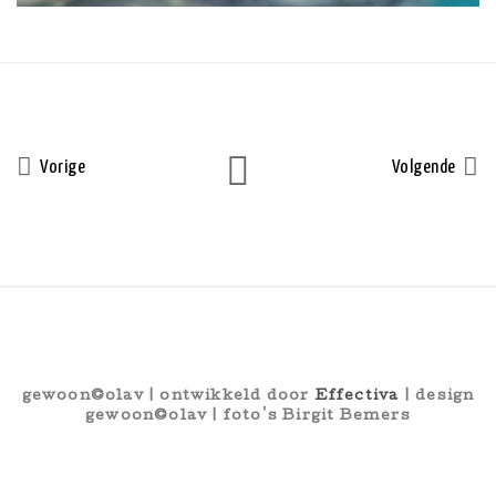
Vorige
Volgende
gewoon©olav | ontwikkeld door
Effectiva
| design
gewoon©olav | foto's Birgit Bemers