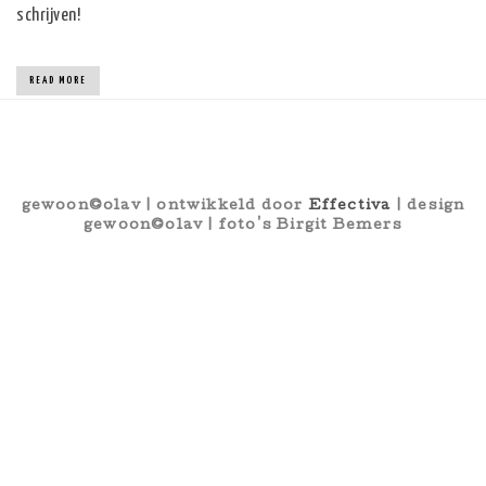
schrijven!
READ MORE
gewoon©olav | ontwikkeld door
Effectiva
| design
gewoon©olav | foto's Birgit Bemers